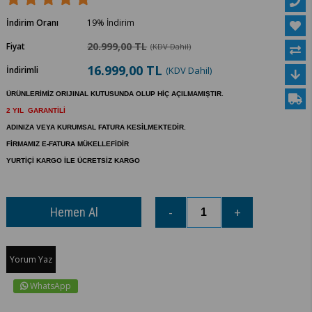
İndirim Oranı
19
%
İndirim
20.999,00 TL
Fiyat
(KDV Dahil)
16.999,00 TL
İndirimli
(KDV Dahil)
ÜRÜNLERİMİZ ORIJINAL KUTUSUNDA OLUP HİÇ AÇILMAMIŞTIR.
2 YIL GARANTİLİ
ADINIZA VEYA KURUMSAL FATURA KESİLMEKTEDİR.
FİRMAMIZ E-FATURA MÜKELLEFİDİR
YURTİÇİ KARGO İLE ÜCRETSİZ KARGO
Yorum Yaz
WhatsApp