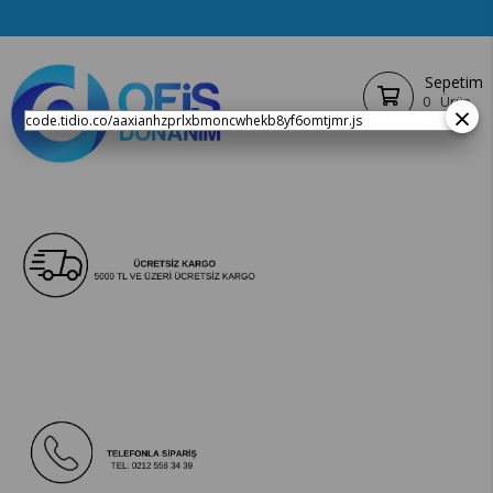
Sepetim
0
Ürün
×
code.tidio.co/aaxianhzprlxbmoncwhekb8yf6omtjmr.js