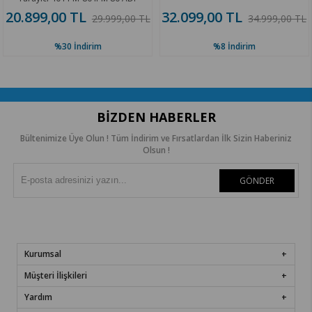
Günlük 5.000 Sayfa 8011892
20.899,00 TL
32.099,00 TL
29.999,00 TL
34.999,00 TL
%30
İndirim
%8
İndirim
BIZDEN HABERLER
Bültenimize Üye Olun ! Tüm İndirim ve Fırsatlardan İlk Sizin Haberiniz
Olsun !
GÖNDER
Kurumsal
Müşteri İlişkileri
Yardım