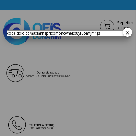
Sepetim
0
Ürün
×
code.tidio.co/aaxianhzprlxbmoncwhekb8yf6omtjmr.js