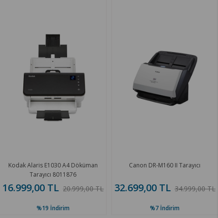
Kodak Alaris E1030 A4 Döküman
Canon DR-M160 II Tarayıcı
Tarayıcı 8011876
16.999,00 TL
32.699,00 TL
20.999,00 TL
34.999,00 TL
%19
İndirim
%7
İndirim