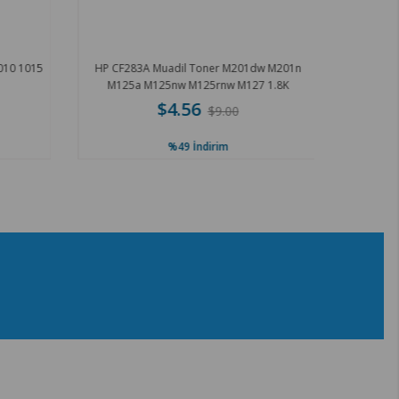
010 1015
HP CF283A Muadil Toner M201dw M201n
M125a M125nw M125rnw M127 1.8K
$4.56
$9.00
%49
İndirim