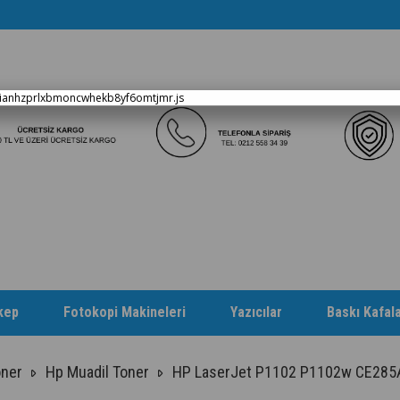
xianhzprlxbmoncwhekb8yf6omtjmr.js
kep
Fotokopi Makineleri
Yazıcılar
Baskı Kafala
oner
Hp Muadil Toner
HP LaserJet P1102 P1102w CE285A