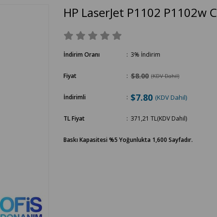
HP LaserJet P1102 P1102w 
İndirim Oranı
:
3
%
İndirim
$8.00
Fiyat
:
(KDV Dahil)
$7.80
İndirimli
:
(KDV Dahil)
TL Fiyat
:
371,21 TL
(KDV Dahil)
Baskı Kapasitesi %5 Yoğunlukta 1,600 Sayfadır.