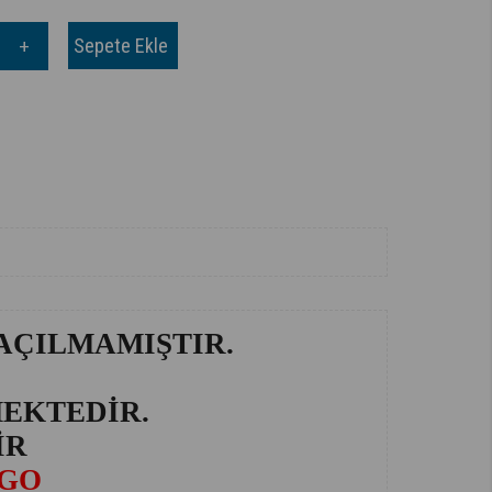
AÇILMAMIŞTIR.
MEKTEDİR.
İR
RGO