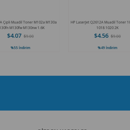
 Çipli Muadil Toner M102a M130a
HP LaserJet Q2612A Muadil Toner 1
30fn M130fw M130nw 1.6K
1018 1020 2K
$4.07
$4.56
$9.00
$9.00
%55
İndirim
%49
İndirim