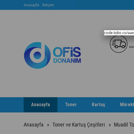
Anasayfa
İletişim
code.tidio.co/aa
Anasayfa
Toner
Kartuş
Mürek
Anasayfa
Toner ve Kartuş Çeşitleri
Muadil T