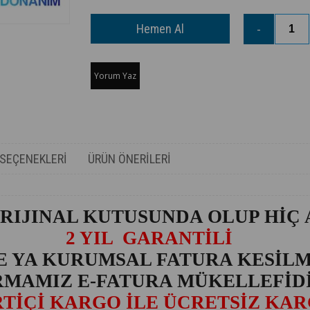
Yorum Yaz
SEÇENEKLERI
ÜRÜN ÖNERILERI
RIJINAL KUTUSUNDA OLUP HİÇ 
2 YIL GARANTİLİ
E YA KURUMSAL FATURA KESİL
RMAMIZ E-FATURA MÜKELLEFİD
TİÇİ KARGO İLE ÜCRETSİZ KA