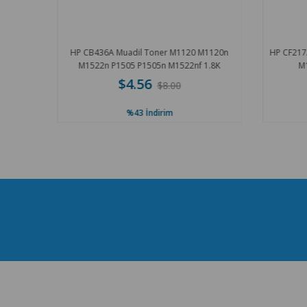
2 P1102w
HP CB436A Muadil Toner M1120 M1120n
HP CF217A
1212nf
M1522n P1505 P1505n M1522nf 1.8K
M1
$4.56
$8.00
%43
İndirim