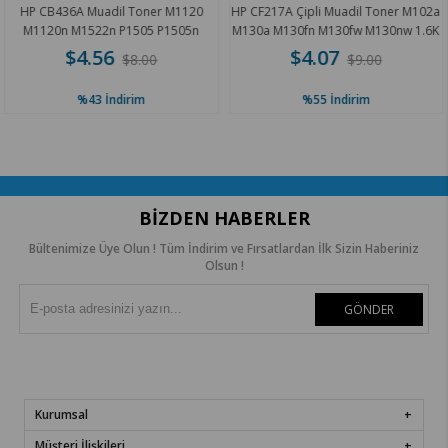
 CB436A Muadil Toner M1120
HP CF217A Çipli Muadil Toner M102a
HP
1120n M1522n P1505 P1505n
M130a M130fn M130fw M130nw 1.6K
M1522nf 1.8K
$4.56
$4.07
$8.00
$9.00
%43
İndirim
%55
İndirim
BIZDEN HABERLER
Bültenimize Üye Olun ! Tüm İndirim ve Fırsatlardan İlk Sizin Haberiniz
Olsun !
GÖNDER
Kurumsal
Müşteri İlişkileri