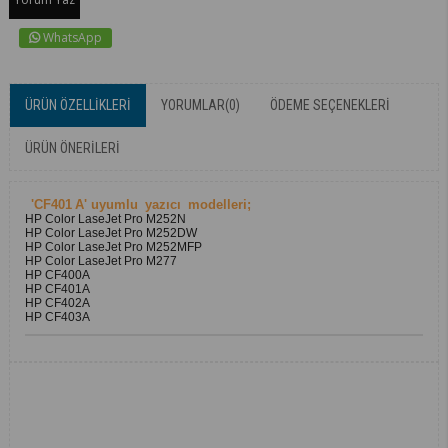
WhatsApp
ÜRÜN ÖZELLIKLERI
YORUMLAR
(0)
ÖDEME SEÇENEKLERI
ÜRÜN ÖNERILERI
'CF401
A' uyumlu
yazıcı
modelleri;
HP Color LaseJet Pro M252N
HP Color LaseJet Pro M252DW
HP Color LaseJet Pro M252MFP
HP Color LaseJet Pro M277
HP CF400A
HP CF401A
HP CF402A
HP CF403A