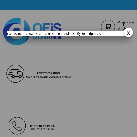
Sepetim
0
Ürün
×
code.tidio.co/aaxianhzprlxbmoncwhekb8yf6omtjmr.js