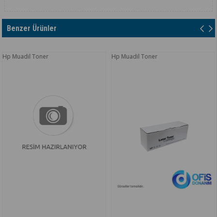
Benzer Ürünler
uadil Toner
Hp Muadil Toner
Hp M