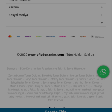
Yardım
Sosyal Medya
© 2020
www.ofisdonanim.com
- Tüm Hakları Saklıdır.
Danışman Büro Donanımları Pazarlama ve Teknik Servis Hizmetleri
Zeytinburnu Toner Dolum , Bakırköy Toner Dolum , Merter Toner Dolum , Avcılar
Toner Dolum , Florya Toner Dolum , Sefaköy Toner Dolum , Şirinevler Toner Dolum ,
Bahçelievler Toner Dolum , Bayrampaşa Toner Dolum , İstanbul Toner Dolum ,
Muadil Toner , Şerit , Orıjınal Toner , Muadil Kartuş , Orıjınal Kartuş , Fotokopi
Makinesi , Yazıcı , Faks , Tarayıcı , Teknik Servis , muadil toner merkezi , navigator
fotokopi kağıdı , xerox business fotokopi kağıdı , zeytinburnu fotokopi kağıdı yetkili
satış noktası , fotokopi makinesi teknik servis , yazıcı teknik servisi , epson l serisi
teknik servis