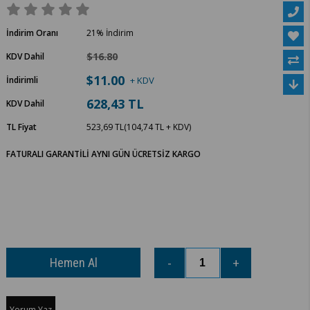
İndirim Oranı
21
%
İndirim
$16.80
KDV Dahil
$11.00
İndirimli
+ KDV
628,43 TL
KDV Dahil
TL Fiyat
523,69 TL
(104,74 TL + KDV)
FATURALI GARANTİLİ AYNI GÜN ÜCRETSİZ KARGO
Yorum Yaz