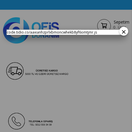
Sepetim
0
Ürün
×
code.tidio.co/aaxianhzprlxbmoncwhekb8yf6omtjmr.js