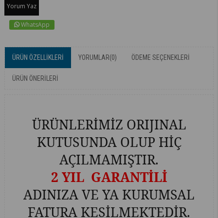
Yorum Yaz
WhatsApp
ÜRÜN ÖZELLIKLERI
YORUMLAR
(0)
ÖDEME SEÇENEKLERI
ÜRÜN ÖNERILERI
ÜRÜNLERİMİZ ORIJINAL
KUTUSUNDA OLUP HİÇ
AÇILMAMIŞTIR.
2 YIL GARANTİLİ
ADINIZA VE YA KURUMSAL
FATURA KESİLMEKTEDİR.