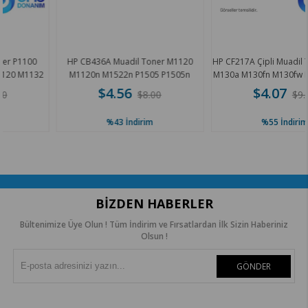
100
HP CB436A Muadil Toner M1120
HP CF217A Çipli Muadil Toner 
1132
M1120n M1522n P1505 P1505n
M130a M130fn M130fw M130nw
K
M1522nf 1.8K
$4.56
$4.07
$8.00
$9.00
%43
İndirim
%55
İndirim
BIZDEN HABERLER
Bültenimize Üye Olun ! Tüm İndirim ve Fırsatlardan İlk Sizin Haberiniz
Olsun !
GÖNDER