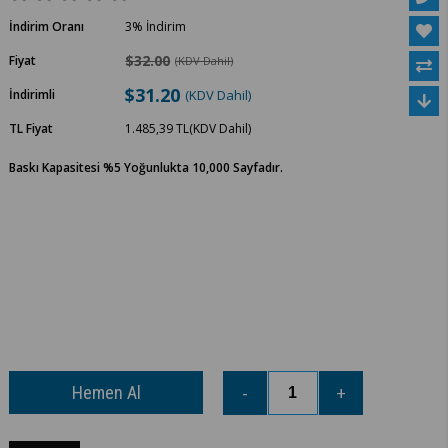
İndirim Oranı
3
%
İndirim
$32.00
Fiyat
(KDV Dahil)
$31.20
İndirimli
(KDV Dahil)
TL Fiyat
1.485,39 TL
(KDV Dahil)
Baskı Kapasitesi %5 Yoğunlukta 10,000 Sayfadır.