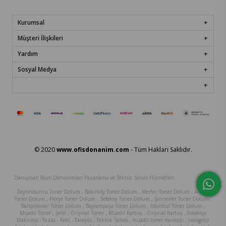
Kurumsal
Müşteri İlişkileri
Yardım
Sosyal Medya
© 2020
www.ofisdonanim.com
- Tüm Hakları Saklıdır.
Danışman Büro Donanımları Pazarlama ve Teknik Servis Hizmetleri
Zeytinburnu Toner Dolum , Bakırköy Toner Dolum , Merter Toner Dolum , Avcılar
Toner Dolum , Florya Toner Dolum , Sefaköy Toner Dolum , Şirinevler Toner Dolum ,
Bahçelievler Toner Dolum , Bayrampaşa Toner Dolum , İstanbul Toner Dolum ,
Muadil Toner , Şerit , Orıjınal Toner , Muadil Kartuş , Orıjınal Kartuş , Fotokopi
Makinesi , Yazıcı , Faks , Tarayıcı , Teknik Servis , muadil toner merkezi , navigator