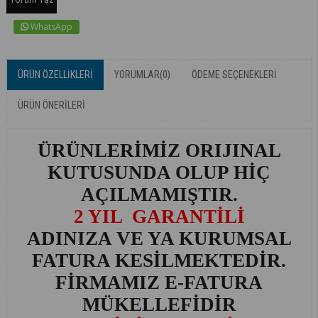
WhatsApp
ÜRÜN ÖZELLIKLERI
YORUMLAR
(0)
ÖDEME SEÇENEKLERI
ÜRÜN ÖNERILERI
ÜRÜNLERİMİZ ORIJINAL
KUTUSUNDA OLUP HİÇ
AÇILMAMIŞTIR.
2 YIL GARANTİLİ
ADINIZA VE YA KURUMSAL
FATURA KESİLMEKTEDİR.
FİRMAMIZ E-FATURA
MÜKELLEFİDİR