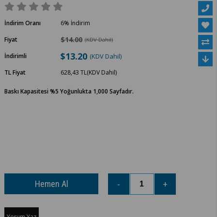
İndirim Oranı
6
%
İndirim
$14.00
Fiyat
(KDV Dahil)
$13.20
İndirimli
(KDV Dahil)
TL Fiyat
628,43 TL
(KDV Dahil)
Baskı Kapasitesi %5 Yoğunlukta 1,000 Sayfadır.
Yorum Yaz