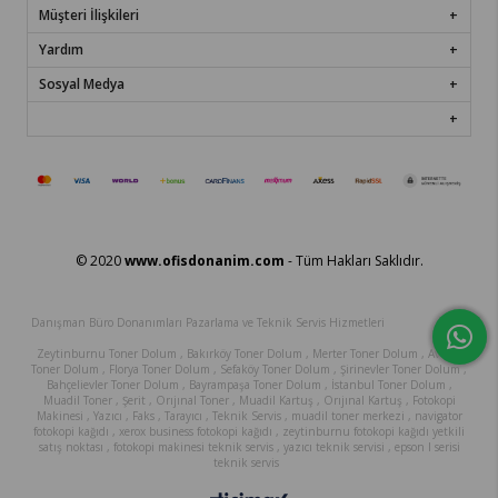
Müşteri İlişkileri
Yardım
Sosyal Medya
© 2020
www.ofisdonanim.com
- Tüm Hakları Saklıdır.
Danışman Büro Donanımları Pazarlama ve Teknik Servis Hizmetleri
Zeytinburnu Toner Dolum , Bakırköy Toner Dolum , Merter Toner Dolum , Avcılar
Toner Dolum , Florya Toner Dolum , Sefaköy Toner Dolum , Şirinevler Toner Dolum ,
Bahçelievler Toner Dolum , Bayrampaşa Toner Dolum , İstanbul Toner Dolum ,
Muadil Toner , Şerit , Orıjınal Toner , Muadil Kartuş , Orıjınal Kartuş , Fotokopi
Makinesi , Yazıcı , Faks , Tarayıcı , Teknik Servis , muadil toner merkezi , navigator
fotokopi kağıdı , xerox business fotokopi kağıdı , zeytinburnu fotokopi kağıdı yetkili
satış noktası , fotokopi makinesi teknik servis , yazıcı teknik servisi , epson l serisi
teknik servis