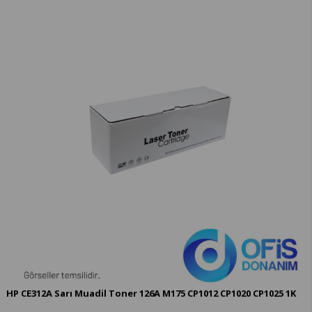
HP CE312A Sarı Muadil Toner 126A M175 CP1012 CP1020 CP1025 1K