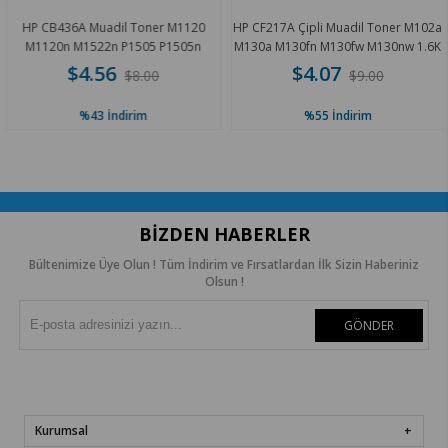
HP CB436A Muadil Toner M1120
HP CF217A Çipli Muadil Toner M102a
M1120n M1522n P1505 P1505n
M130a M130fn M130fw M130nw 1.6K
M1522nf 1.8K
$4.56
$4.07
$8.00
$9.00
%43
İndirim
%55
İndirim
BIZDEN HABERLER
Bültenimize Üye Olun ! Tüm İndirim ve Fırsatlardan İlk Sizin Haberiniz
Olsun !
GÖNDER
Kurumsal