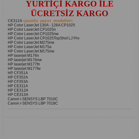
YURTİÇİ KARGO İLE
ÜCRETSİZ KARGO
uyumlu
yazıcı
modelleri;
CE312A
HP Color LaserJet 130A - 126A CP1025
HP Color LaserJet CP1025n
HP Color LaserJet CP1025nw
HP Color LaserJet CP1025TopShot LJ Pro
HP Color LaserJet M275nw
HP Color LaserJet M175a
HP Color LaserJet M175nw
HP laserjet M176n
HP laserjet M176nw
HP laserjet M177fn
HP laserjet M177fw
HP CF351A
HP CF352A
HP CF353A
HP CE311A
HP CE312A
HP CE313A
Canon i-SENSYS LBP 7010C
Canon i-SENSYS LBP 7018C