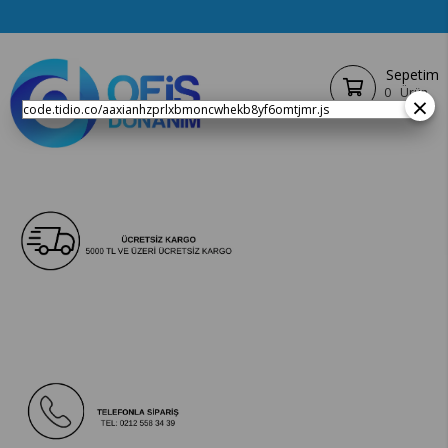
Sepetim
0
Ürün
×
code.tidio.co/aaxianhzprlxbmoncwhekb8yf6omtjmr.js