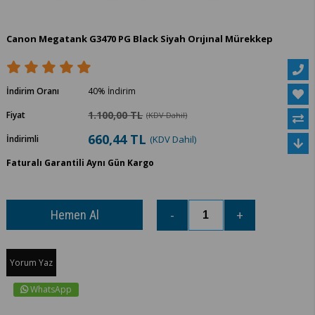
Canon Megatank G3470 PG Black Siyah Orıjınal Mürekkep
İndirim Oranı
40
%
İndirim
1.100,00 TL
Fiyat
(KDV Dahil)
660,44 TL
İndirimli
(KDV Dahil)
Faturalı Garantili Aynı Gün Kargo
Yorum Yaz
WhatsApp