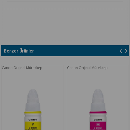
Benzer Ürünler
on Orıjınal Mürekkep
Canon Orıjınal Mürekkep
Can