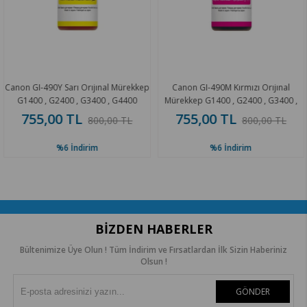
on GI-490Y Sarı Orıjınal Mürekkep
Canon GI-490M Kırmızı Orıjınal
G1400 , G2400 , G3400 , G4400
Mürekkep G1400 , G2400 , G3400 ,
M
G4400
755,00 TL
755,00 TL
800,00 TL
800,00 TL
%6
İndirim
%6
İndirim
BIZDEN HABERLER
Bültenimize Üye Olun ! Tüm İndirim ve Fırsatlardan İlk Sizin Haberiniz
Olsun !
GÖNDER