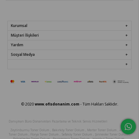
Kurumsal
Müşteri İlişkileri
Yardım
Sosyal Medya
© 2020
www.ofisdonanim.com
- Tüm Hakları Saklıdır.
Danışman Büro Donanımları Pazarlama ve Teknik Servis Hizmetleri
Zeytinburnu Toner Dolum , Bakırköy Toner Dolum , Merter Toner Dolum , Avcılar
Toner Dolum , Florya Toner Dolum , Sefaköy Toner Dolum , Şirinevler Toner Dolum ,
Bahçelievler Toner Dolum , Bayrampaşa Toner Dolum , İstanbul Toner Dolum ,