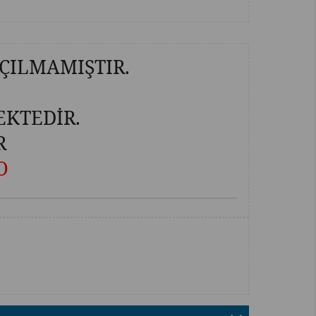
ÇILMAMIŞTIR.
EKTEDİR.
R
O