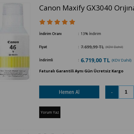
Canon Maxify GX3040 Orıjın
İndirim Oranı
:
13
%
İndirim
7.699,99 TL
Fiyat
:
(KDV Dahil)
6.719,00 TL
İndirimli
:
(KDV Dahil)
Faturalı Garantili Aynı Gün Ücretsiz Kargo
Yorum Yaz