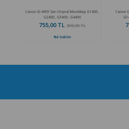
rekkep
Canon GI-490Y Sarı Orıjınal Mürekkep G1400 ,
Canon GI
0
G2400 , G3400 , G4400
G14
755,00 TL
7
800,00 TL
%6
İndirim