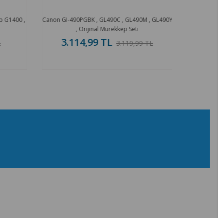
p G1400 ,
Canon GI-490PGBK , GL490C , GL490M , GL490Y
, Orıjınal Mürekkep Seti
3.114,99 TL
3.119,99 TL