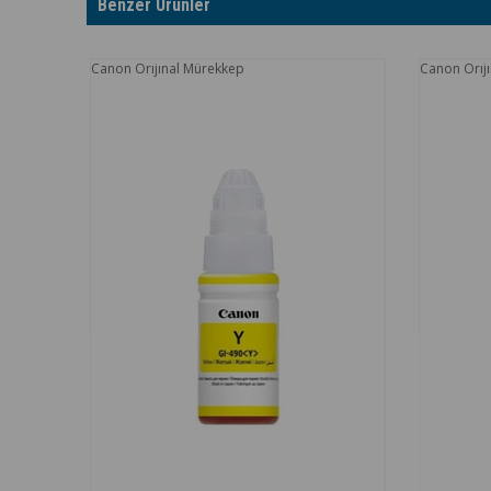
Benzer Ürünler
Canon Orıjınal Mürekkep
Canon Orıjı