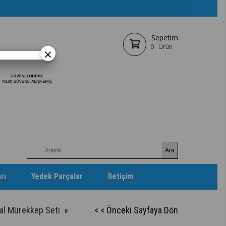
Sepetim
0
Ürün
×
rı
Yedek Parçalar
İletişim
al Mürekkep Seti
< < Önceki Sayfaya Dön