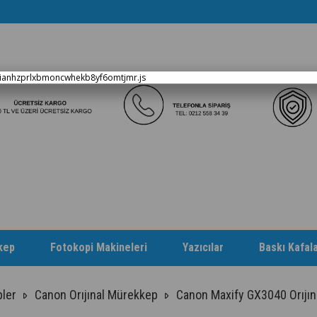
xianhzprlxbmoncwhekb8yf6omtjmr.js
kep
Fotokopi Makineleri
Yazıcılar
Baskı Kafala
ler
Canon Orıjınal Mürekkep
Canon Maxify GX3040 Orıjın