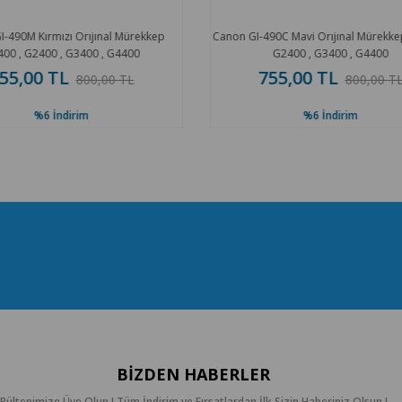
-490M Kırmızı Orıjınal Mürekkep
Canon GI-490C Mavi Orıjınal Mürekke
00 , G2400 , G3400 , G4400
G2400 , G3400 , G4400
55,00 TL
755,00 TL
800,00 TL
800,00 TL
%6
İndirim
%6
İndirim
BIZDEN HABERLER
Bültenimize Üye Olun ! Tüm İndirim ve Fırsatlardan İlk Sizin Haberiniz Olsun !