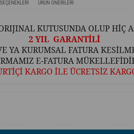
SEÇENEKLERI
ÜRÜN ÖNERILERI
ORIJINAL KUTUSUNDA OLUP HİÇ A
2 YIL GARANTİLİ
VE YA KURUMSAL FATURA KESİLM
İRMAMIZ E-FATURA MÜKELLEFİDİ
URTİÇİ KARGO İLE ÜCRETSİZ KARG