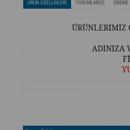
ÜRÜN ÖZELLIKLERI
YORUMLAR
(0)
ÖDEME 
ÜRÜNLERİMİZ 
ADINIZA 
F
Y