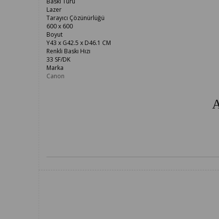
Baskı Türü
Lazer
Tarayıcı Çözünürlüğü
600 x 600
Boyut
Y43 x G42.5 x D46.1 CM
Renkli Baskı Hızı
33 SF/DK
Marka
Canon