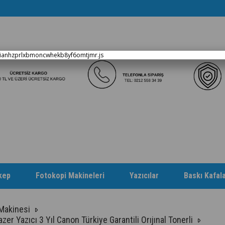
xianhzprlxbmoncwhekb8yf6omtjmr.js
kep
Fotokopi Makineleri
Yazıcılar
Baskı Kafala
 Makinesi
Yazıcı 3 Yıl Canon Türkiye Garantili Orıjınal Tonerli