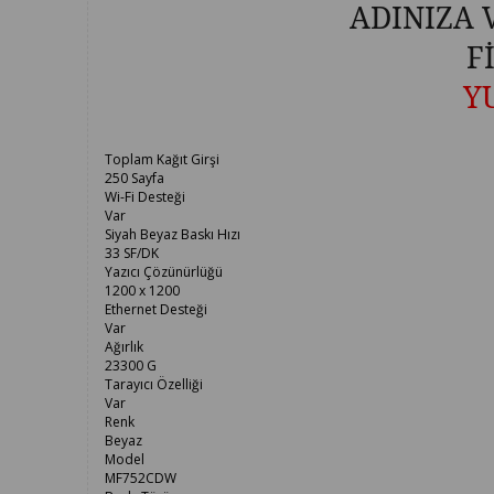
ADINIZA 
F
Y
Toplam Kağıt Girşi
250 Sayfa
Wi-Fi Desteği
Var
Siyah Beyaz Baskı Hızı
33 SF/DK
Yazıcı Çözünürlüğü
1200 x 1200
Ethernet Desteği
Var
Ağırlık
23300 G
Tarayıcı Özelliği
Var
Renk
Beyaz
Model
MF752CDW