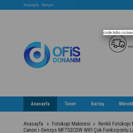
Anasayfa
İletişim
code.tidio.co/aa
Anasayfa
Toner
Kartuş
Mürek
Anasayfa
Fotokopi Makinesi
Renkli Fotokopi
Canon i-Sensys MF752CDW WIFI Çok Fonksiyonlu Lazer 