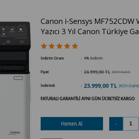
Canon i-Sensys MF752CDW WI
Yazıcı 3 Yıl Canon Türkiye Gar
İndirim Oranı
:
4
%
İndirim
24.999,00 TL
Fiyat
:
(KDV Dahil)
23.999,00 TL
İndirimli
:
(KDV Dahil
FATURALI GARANTİLİ AYNI GÜN ÜCRETSİZ KARGO