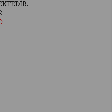
EKTEDİR.
R
O