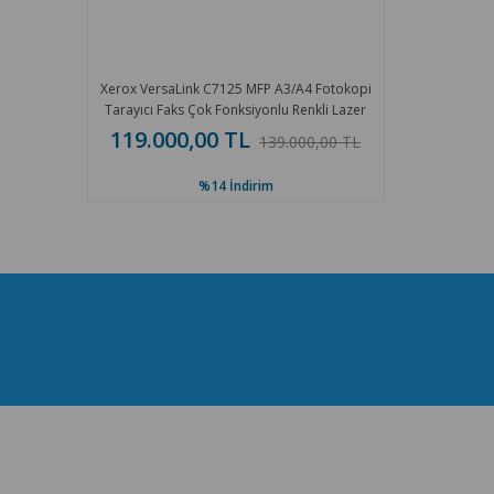
Xerox VersaLink C7125 MFP A3/A4 Fotokopi
Tarayıcı Faks Çok Fonksiyonlu Renkli Lazer
Yazıcı
119.000,00 TL
139.000,00 TL
%14
İndirim