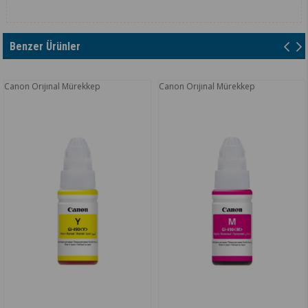
Benzer Ürünler
on Orıjınal Mürekkep
Canon Orıjınal Mürekkep
Can