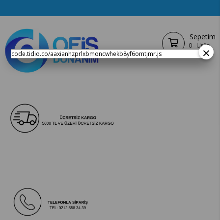
Sepetim
0
Ürün
×
code.tidio.co/aaxianhzprlxbmoncwhekb8yf6omtjmr.js