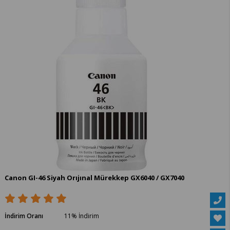
Canon GI-46 Siyah Orıjınal Mürekkep GX6040 / GX7040
İndirim Oranı
11
%
İndirim