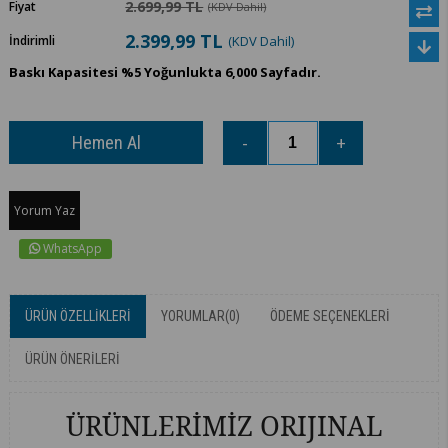
2.699,99 TL
Fiyat
(KDV Dahil)
2.399,99 TL
İndirimli
(KDV Dahil)
Baskı Kapasitesi %5 Yoğunlukta 6,000 Sayfadır.
Yorum Yaz
WhatsApp
ÜRÜN ÖZELLIKLERI
YORUMLAR
(0)
ÖDEME SEÇENEKLERI
ÜRÜN ÖNERILERI
ÜRÜNLERİMİZ ORIJINAL