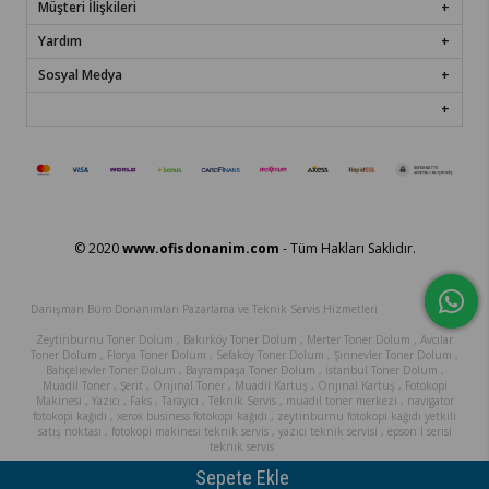
Müşteri İlişkileri
Yardım
Sosyal Medya
© 2020
www.ofisdonanim.com
- Tüm Hakları Saklıdır.
Danışman Büro Donanımları Pazarlama ve Teknik Servis Hizmetleri
Zeytinburnu Toner Dolum , Bakırköy Toner Dolum , Merter Toner Dolum , Avcılar
Toner Dolum , Florya Toner Dolum , Sefaköy Toner Dolum , Şirinevler Toner Dolum ,
Bahçelievler Toner Dolum , Bayrampaşa Toner Dolum , İstanbul Toner Dolum ,
Muadil Toner , Şerit , Orıjınal Toner , Muadil Kartuş , Orıjınal Kartuş , Fotokopi
Makinesi , Yazıcı , Faks , Tarayıcı , Teknik Servis , muadil toner merkezi , navigator
fotokopi kağıdı , xerox business fotokopi kağıdı , zeytinburnu fotokopi kağıdı yetkili
satış noktası , fotokopi makinesi teknik servis , yazıcı teknik servisi , epson l serisi
teknik servis