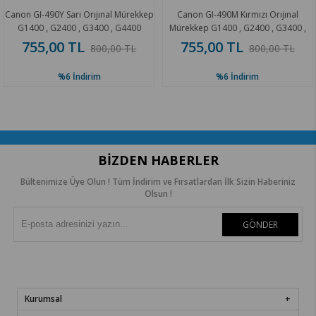
on GI-490Y Sarı Orıjınal Mürekkep
Canon GI-490M Kırmızı Orıjınal
G1400 , G2400 , G3400 , G4400
Mürekkep G1400 , G2400 , G3400 ,
M
G4400
755,00 TL
755,00 TL
800,00 TL
800,00 TL
%6
İndirim
%6
İndirim
BIZDEN HABERLER
Bültenimize Üye Olun ! Tüm İndirim ve Fırsatlardan İlk Sizin Haberiniz
Olsun !
GÖNDER
Kurumsal