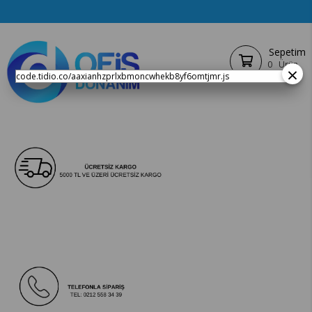
Sepetim
0
Ürün
×
code.tidio.co/aaxianhzprlxbmoncwhekb8yf6omtjmr.js