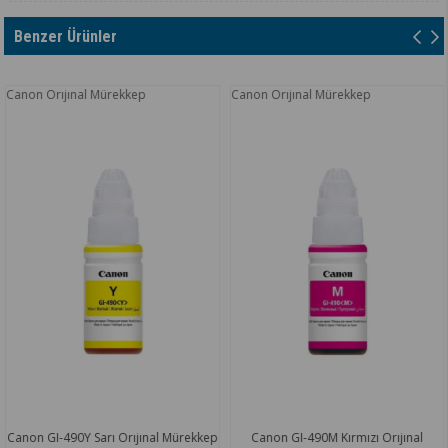
Benzer Ürünler
 Orıjınal Mürekkep
Canon Orıjınal Mürekkep
Canon
 GI-490Y Sarı Orıjınal Mürekkep
Canon GI-490M Kırmızı Orıjınal