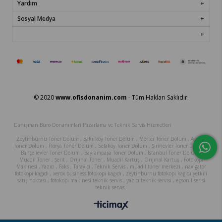
Yardım
Sosyal Medya
© 2020
www.ofisdonanim.com
- Tüm Hakları Saklıdır.
Danışman Büro Donanımları Pazarlama ve Teknik Servis Hizmetleri
Zeytinburnu Toner Dolum , Bakırköy Toner Dolum , Merter Toner Dolum , Avcılar
Toner Dolum , Florya Toner Dolum , Sefaköy Toner Dolum , Şirinevler Toner Dolum ,
Bahçelievler Toner Dolum , Bayrampaşa Toner Dolum , İstanbul Toner Dolum ,
Muadil Toner , Şerit , Orıjınal Toner , Muadil Kartuş , Orıjınal Kartuş , Fotokopi
Makinesi , Yazıcı , Faks , Tarayıcı , Teknik Servis , muadil toner merkezi , navigator
fotokopi kağıdı , xerox business fotokopi kağıdı , zeytinburnu fotokopi kağıdı yetkili
satış noktası , fotokopi makinesi teknik servis , yazıcı teknik servisi , epson l serisi
teknik servis