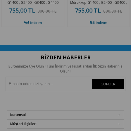
400 , G2400 , G3400 , G4400
Mürekkep G1400 , G2400 , G3400 ,
Mür
G4400
755,00 TL
755,00 TL
800,00 TL
800,00 TL
%6
İndirim
%6
İndirim
BIZDEN HABERLER
Bültenimize Üye Olun ! Tüm İndirim ve Fırsatlardan İlk Sizin Haberiniz
Olsun !
GÖNDER
Kurumsal
Müşteri İlişkileri