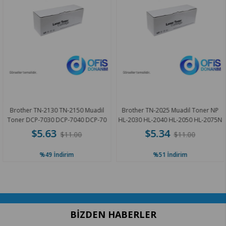
Brother TN-2130 TN-2150 Muadil
Brother TN-2025 Muadil Toner NP
Toner DCP-7030 DCP-7040 DCP-70
HL-2030 HL-2040 HL-2050 HL-2075N
1.5K
2.5K
$5.63
$5.34
$11.00
$11.00
%49
İndirim
%51
İndirim
BIZDEN HABERLER