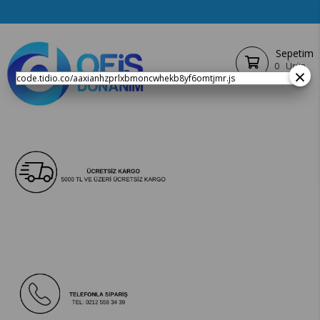
Sepetim
0
Ürün
×
code.tidio.co/aaxianhzprlxbmoncwhekb8yf6omtjmr.js