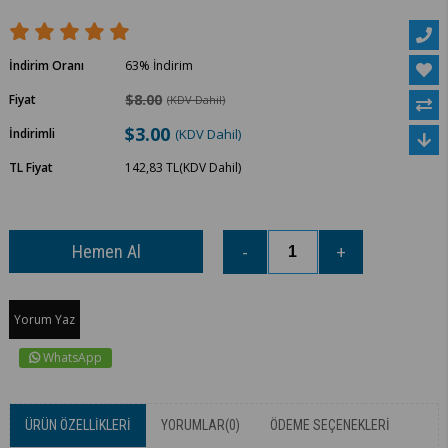
İndirim Oranı
63
%
İndirim
$8.00
Fiyat
(KDV Dahil)
$3.00
İndirimli
(KDV Dahil)
TL Fiyat
142,83 TL
(KDV Dahil)
Yorum Yaz
WhatsApp
ÜRÜN ÖZELLIKLERI
YORUMLAR
(0)
ÖDEME SEÇENEKLERI